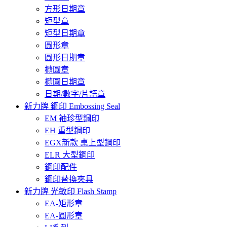
方形日期章
矩型章
矩型日期章
圓形章
圓形日期章
橢圓章
橢圓日期章
日期/數字/片語章
新力牌 鋼印 Embossing Seal
EM 袖珍型鋼印
EH 重型鋼印
EGX新款 桌上型鋼印
ELR 大型鋼印
鋼印配件
鋼印替換夾具
新力牌 光敏印 Flash Stamp
EA-矩形章
EA-圓形章