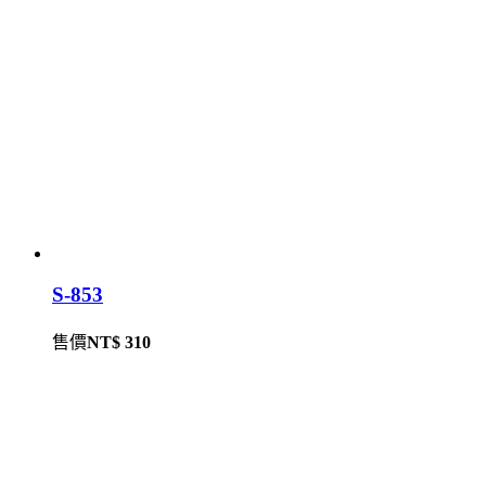
S-853
售價
NT$ 310