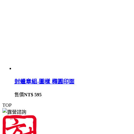
封蠟章組-圖樣 橢圓印面
售價
NT$ 595
TOP