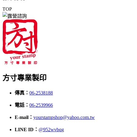
TOP
方寸專業製印
傳真：
06-2538188
電話：
06-2539966
E-mail：
yourstampshop@yahoo.com.tw
LINE ID：
@952wvbqg