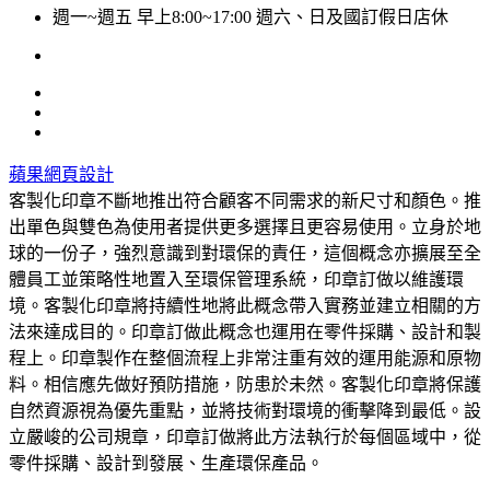
週一~週五 早上8:00~17:00 週六、日及國訂假日店休
蘋果網頁設計
客製化印章不斷地推出符合顧客不同需求的新尺寸和顏色。推
出單色與雙色為使用者提供更多選擇且更容易使用。立身於地
球的一份子，強烈意識到對環保的責任，這個概念亦擴展至全
體員工並策略性地置入至環保管理系統，印章訂做以維護環
境。客製化印章將持續性地將此概念帶入實務並建立相關的方
法來達成目的。印章訂做此概念也運用在零件採購、設計和製
程上。印章製作在整個流程上非常注重有效的運用能源和原物
料。相信應先做好預防措施，防患於未然。客製化印章將保護
自然資源視為優先重點，並將技術對環境的衝擊降到最低。設
立嚴峻的公司規章，印章訂做將此方法執行於每個區域中，從
零件採購、設計到發展、生產環保產品。