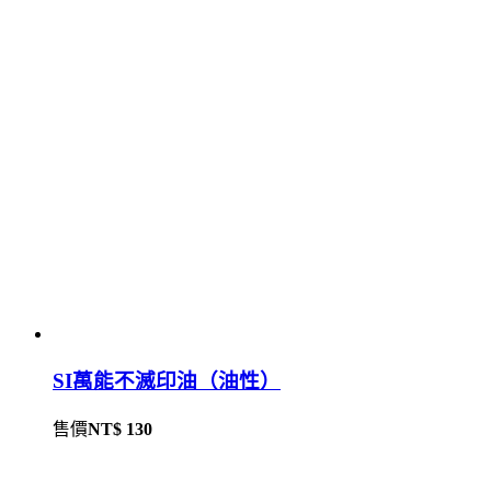
SI萬能不滅印油（油性）
售價
NT$ 130