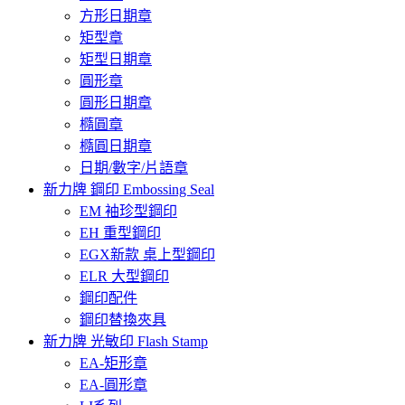
方形日期章
矩型章
矩型日期章
圓形章
圓形日期章
橢圓章
橢圓日期章
日期/數字/片語章
新力牌 鋼印 Embossing Seal
EM 袖珍型鋼印
EH 重型鋼印
EGX新款 桌上型鋼印
ELR 大型鋼印
鋼印配件
鋼印替換夾具
新力牌 光敏印 Flash Stamp
EA-矩形章
EA-圓形章