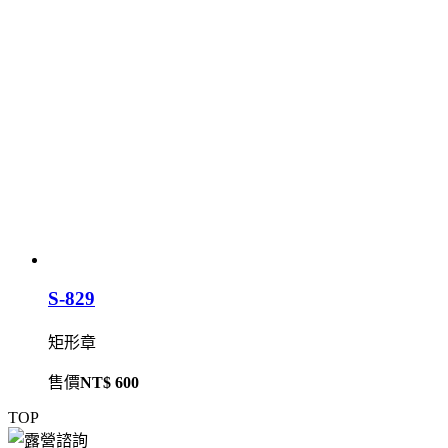
S-829
矩形章
售價
NT$ 600
TOP