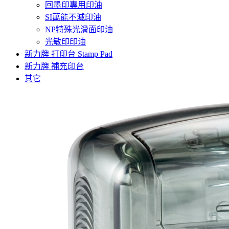
回墨印專用印油
SI萬能不滅印油
NP特殊光滑面印油
光敏印印油
新力牌 打印台 Stamp Pad
新力牌 補充印台
其它