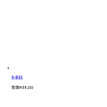
S-835
售價
NT$ 255