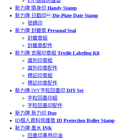
EA-個資防護章
新力牌 隨身印
Handy Stamp
新力牌 日戳印
Die-Plate Date Stamp
號碼印
新力牌 封蠟章
Personal Seal
封蠟章組
封蠟章配件
新力牌 衣服印章組
Textile Labeling Kit
識別印章組
識別印章配件
標記印章組
標記印章配件
新力牌 DIY字粒回墨印
DIY Set
字粒回墨印組
字粒回墨印配件
新力牌 新力印
Duo
ID個人資料保護章
ID Protection Roller Stamp
新力牌 墨水
INK
回墨印專用印油