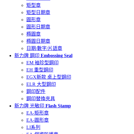
矩型章
矩型日期章
圓形章
圓形日期章
橢圓章
橢圓日期章
日期/數字/片語章
新力牌 鋼印
Embossing Seal
EM 袖珍型鋼印
EH 重型鋼印
EGX新款 桌上型鋼印
ELR 大型鋼印
鋼印配件
鋼印替換夾具
新力牌 光敏印
Flash Stamp
EA-矩形章
EA-圓形章
LI系列