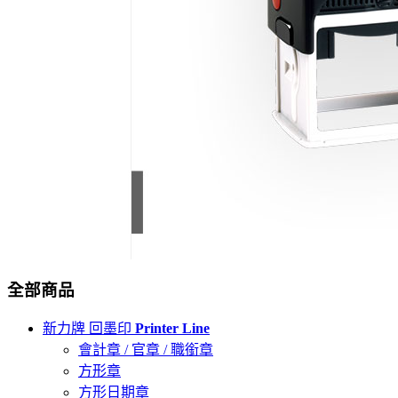
全部商品
新力牌 回墨印
Printer Line
會計章 / 官章 / 職銜章
方形章
方形日期章