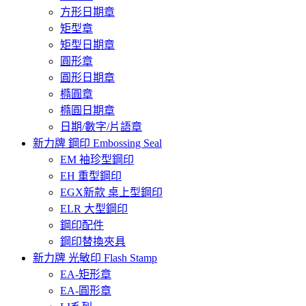
方形日期章
矩型章
矩型日期章
圓形章
圓形日期章
橢圓章
橢圓日期章
日期/數字/片語章
新力牌 鋼印 Embossing Seal
EM 袖珍型鋼印
EH 重型鋼印
EGX新款 桌上型鋼印
ELR 大型鋼印
鋼印配件
鋼印替換夾具
新力牌 光敏印 Flash Stamp
EA-矩形章
EA-圓形章