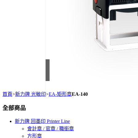
首頁
>
新力牌 光敏印
>
EA-矩形章
EA-140
全部商品
新力牌 回墨印 Printer Line
會計章 / 官章 / 職銜章
方形章