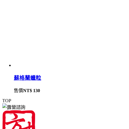
蘇格蘭蠟粒
售價
NT$ 130
TOP