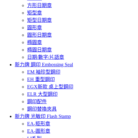
方形日期章
矩型章
矩型日期章
圓形章
圓形日期章
橢圓章
橢圓日期章
日期/數字/片語章
新力牌 鋼印 Embossing Seal
EM 袖珍型鋼印
EH 重型鋼印
EGX新款 桌上型鋼印
ELR 大型鋼印
鋼印配件
鋼印替換夾具
新力牌 光敏印 Flash Stamp
EA-矩形章
EA-圓形章