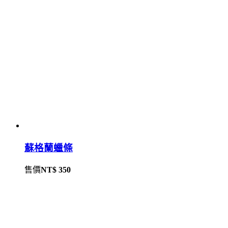
蘇格蘭蠟條
售價
NT$ 350