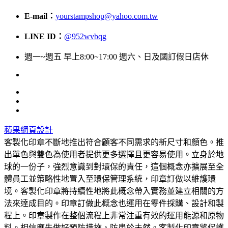
E-mail：
yourstampshop@yahoo.com.tw
LINE ID：
@952wvbqg
週一~週五 早上8:00~17:00 週六、日及國訂假日店休
蘋果網頁設計
客製化印章不斷地推出符合顧客不同需求的新尺寸和顏色。推
出單色與雙色為使用者提供更多選擇且更容易使用。立身於地
球的一份子，強烈意識到對環保的責任，這個概念亦擴展至全
體員工並策略性地置入至環保管理系統，印章訂做以維護環
境。客製化印章將持續性地將此概念帶入實務並建立相關的方
法來達成目的。印章訂做此概念也運用在零件採購、設計和製
程上。印章製作在整個流程上非常注重有效的運用能源和原物
料。相信應先做好預防措施，防患於未然。客製化印章將保護