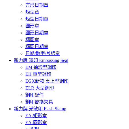
方形日期章
矩型章
矩型日期章
圓形章
圓形日期章
橢圓章
橢圓日期章
日期/數字/片語章
新力牌 鋼印 Embossing Seal
EM 袖珍型鋼印
EH 重型鋼印
EGX新款 桌上型鋼印
ELR 大型鋼印
鋼印配件
鋼印替換夾具
新力牌 光敏印 Flash Stamp
EA-矩形章
EA-圓形章