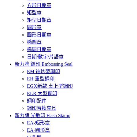
方形日期章
矩型章
矩型日期章
圓形章
圓形日期章
橢圓章
橢圓日期章
日期/數字/片語章
新力牌 鋼印 Embossing Seal
EM 袖珍型鋼印
EH 重型鋼印
EGX新款 桌上型鋼印
ELR 大型鋼印
鋼印配件
鋼印替換夾具
新力牌 光敏印 Flash Stamp
EA-矩形章
EA-圓形章