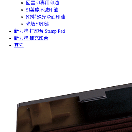
回墨印專用印油
SI萬能不滅印油
NP特殊光滑面印油
光敏印印油
新力牌 打印台 Stamp Pad
新力牌 補充印台
其它