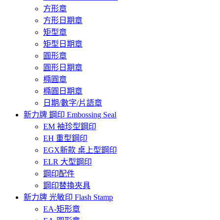
方形章
方形日期章
矩型章
矩型日期章
圓形章
圓形日期章
橢圓章
橢圓日期章
日期/數字/片語章
新力牌 鋼印 Embossing Seal
EM 袖珍型鋼印
EH 重型鋼印
EGX新款 桌上型鋼印
ELR 大型鋼印
鋼印配件
鋼印替換夾具
新力牌 光敏印 Flash Stamp
EA-矩形章