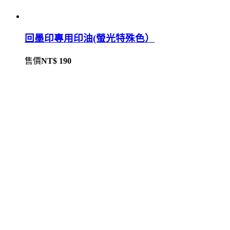
回墨印專用印油(螢光特殊色）
售價
NT$ 190