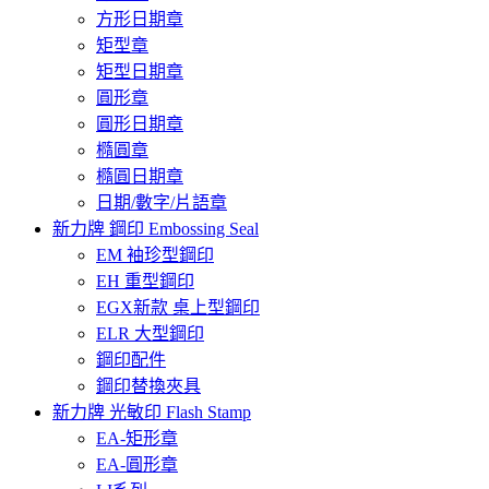
方形日期章
矩型章
矩型日期章
圓形章
圓形日期章
橢圓章
橢圓日期章
日期/數字/片語章
新力牌 鋼印 Embossing Seal
EM 袖珍型鋼印
EH 重型鋼印
EGX新款 桌上型鋼印
ELR 大型鋼印
鋼印配件
鋼印替換夾具
新力牌 光敏印 Flash Stamp
EA-矩形章
EA-圓形章