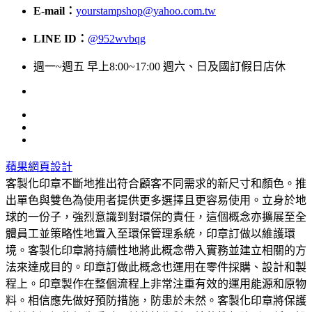
E-mail：
yourstampshop@yahoo.com.tw
LINE ID：
@952wvbqg
週一~週五 早上8:00~17:00 週六、日及國訂假日店休
蘋果網頁設計
客製化印章不斷地推出符合顧客不同需求的新尺寸和顏色。推
出單色與雙色為使用者提供更多選擇且更容易使用。立身於地
球的一份子，強烈意識到對環保的責任，這個概念亦擴展至全
體員工並策略性地置入至環保管理系統，印章訂做以維護環
境。客製化印章將持續性地將此概念帶入實務並建立相關的方
法來達成目的。印章訂做此概念也運用在零件採購、設計和製
程上。印章製作在整個流程上非常注重有效的運用能源和原物
料。相信應先做好預防措施，防患於未然。客製化印章將保護