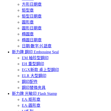
方形日期章
矩型章
矩型日期章
圓形章
圓形日期章
橢圓章
橢圓日期章
日期/數字/片語章
新力牌 鋼印 Embossing Seal
EM 袖珍型鋼印
EH 重型鋼印
EGX新款 桌上型鋼印
ELR 大型鋼印
鋼印配件
鋼印替換夾具
新力牌 光敏印 Flash Stamp
EA-矩形章
EA-圓形章