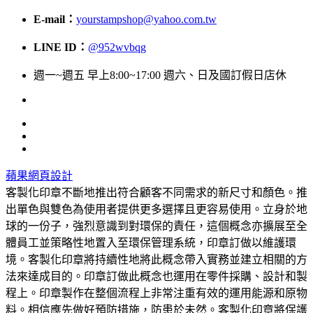
E-mail：
yourstampshop@yahoo.com.tw
LINE ID：
@952wvbqg
週一~週五 早上8:00~17:00 週六、日及國訂假日店休
蘋果網頁設計
客製化印章不斷地推出符合顧客不同需求的新尺寸和顏色。推
出單色與雙色為使用者提供更多選擇且更容易使用。立身於地
球的一份子，強烈意識到對環保的責任，這個概念亦擴展至全
體員工並策略性地置入至環保管理系統，印章訂做以維護環
境。客製化印章將持續性地將此概念帶入實務並建立相關的方
法來達成目的。印章訂做此概念也運用在零件採購、設計和製
程上。印章製作在整個流程上非常注重有效的運用能源和原物
料。相信應先做好預防措施，防患於未然。客製化印章將保護