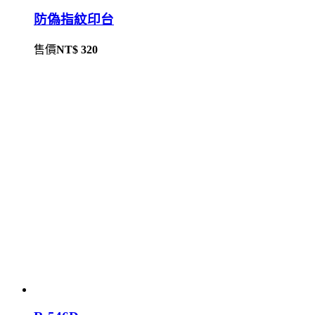
防偽指紋印台
售價
NT$ 320