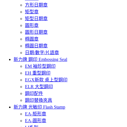
方形日期章
矩型章
矩型日期章
圓形章
圓形日期章
橢圓章
橢圓日期章
日期/數字/片語章
新力牌 鋼印 Embossing Seal
EM 袖珍型鋼印
EH 重型鋼印
EGX新款 桌上型鋼印
ELR 大型鋼印
鋼印配件
鋼印替換夾具
新力牌 光敏印 Flash Stamp
EA-矩形章
EA-圓形章