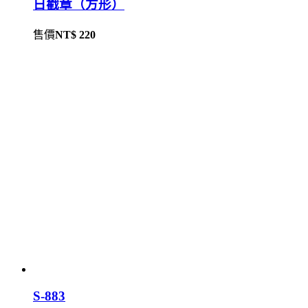
日戳章（方形）
售價
NT$ 220
S-883