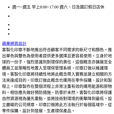
週一~週五 早上8:00~17:00 週六、日及國訂假日店休
蘋果網頁設計
客製化印章不斷地推出符合顧客不同需求的新尺寸和顏色。推
出單色與雙色為使用者提供更多選擇且更容易使用。立身於地
球的一份子，強烈意識到對環保的責任，這個概念亦擴展至全
體員工並策略性地置入至環保管理系統，印章訂做以維護環
境。客製化印章將持續性地將此概念帶入實務並建立相關的方
法來達成目的。印章訂做此概念也運用在零件採購、設計和製
程上。印章製作在整個流程上非常注重有效的運用能源和原物
料。相信應先做好預防措施，防患於未然。客製化印章將保護
自然資源視為優先重點，並將技術對環境的衝擊降到最低。設
立嚴峻的公司規章，印章訂做將此方法執行於每個區域中，從
零件採購、設計到發展、生產環保產品。