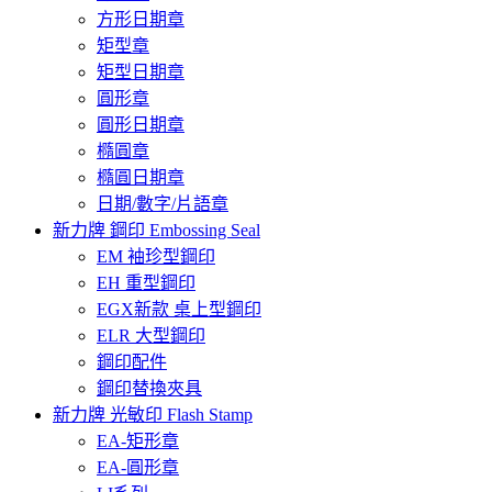
方形日期章
矩型章
矩型日期章
圓形章
圓形日期章
橢圓章
橢圓日期章
日期/數字/片語章
新力牌 鋼印 Embossing Seal
EM 袖珍型鋼印
EH 重型鋼印
EGX新款 桌上型鋼印
ELR 大型鋼印
鋼印配件
鋼印替換夾具
新力牌 光敏印 Flash Stamp
EA-矩形章
EA-圓形章