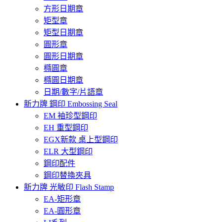
方形日期章
矩型章
矩型日期章
圓形章
圓形日期章
橢圓章
橢圓日期章
日期/數字/片語章
新力牌 鋼印 Embossing Seal
EM 袖珍型鋼印
EH 重型鋼印
EGX新款 桌上型鋼印
ELR 大型鋼印
鋼印配件
鋼印替換夾具
新力牌 光敏印 Flash Stamp
EA-矩形章
EA-圓形章