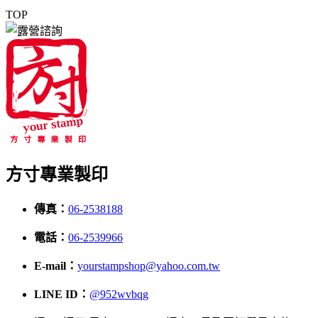
TOP
方寸專業製印
傳真：
06-2538188
電話：
06-2539966
E-mail：
yourstampshop@yahoo.com.tw
LINE ID：
@952wvbqg