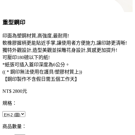
重型鋼印
印面為塑鋼材質,高強度,最耐用!
軟橡膠握柄更能貼近手掌,讓使用者方便施力,讓印跡更清晰!
獨特外觀設計,造型美觀並採雕花身設計,質感更加提升!
可壓印180磅以下的紙!
*紙張可插入蓋印深度為6公分。
(( * 鋼印無法使用在護貝/塑膠材質上))
【鋼印製作不含假日需五個工作天】
NT$ 2800元
規格：
商品數量：