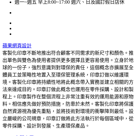
週一~週五 早上8:00~17:00 週六、日及國訂假日店休
蘋果網頁設計
客製化印章不斷地推出符合顧客不同需求的新尺寸和顏色。推
出單色與雙色為使用者提供更多選擇且更容易使用。立身於地
球的一份子，強烈意識到對環保的責任，這個概念亦擴展至全
體員工並策略性地置入至環保管理系統，印章訂做以維護環
境。客製化印章將持續性地將此概念帶入實務並建立相關的方
法來達成目的。印章訂做此概念也運用在零件採購、設計和製
程上。印章製作在整個流程上非常注重有效的運用能源和原物
料。相信應先做好預防措施，防患於未然。客製化印章將保護
自然資源視為優先重點，並將技術對環境的衝擊降到最低。設
立嚴峻的公司規章，印章訂做將此方法執行於每個區域中，從
零件採購、設計到發展、生產環保產品。