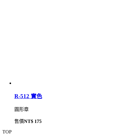
R-512 實色
圓形章
售價
NT$ 175
TOP