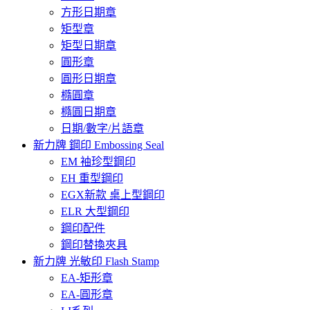
方形日期章
矩型章
矩型日期章
圓形章
圓形日期章
橢圓章
橢圓日期章
日期/數字/片語章
新力牌 鋼印 Embossing Seal
EM 袖珍型鋼印
EH 重型鋼印
EGX新款 桌上型鋼印
ELR 大型鋼印
鋼印配件
鋼印替換夾具
新力牌 光敏印 Flash Stamp
EA-矩形章
EA-圓形章