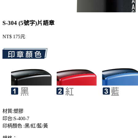
S-304 (5號字)片語章
NT$ 175元
材質:塑膠
印台:S-400-7
印柄顏色 :黑/紅/藍/黃