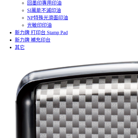
回墨印專用印油
SI萬能不滅印油
NP特殊光滑面印油
光敏印印油
新力牌 打印台 Stamp Pad
新力牌 補充印台
其它