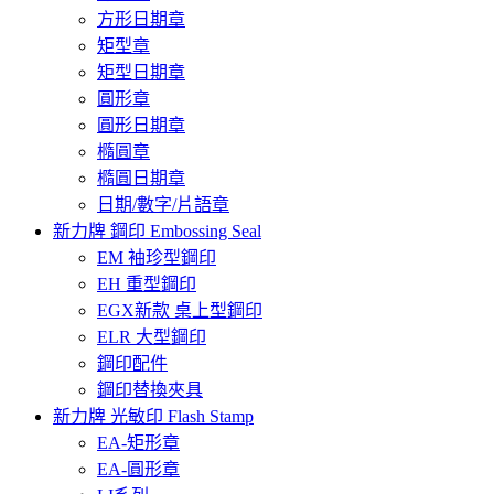
方形日期章
矩型章
矩型日期章
圓形章
圓形日期章
橢圓章
橢圓日期章
日期/數字/片語章
新力牌 鋼印 Embossing Seal
EM 袖珍型鋼印
EH 重型鋼印
EGX新款 桌上型鋼印
ELR 大型鋼印
鋼印配件
鋼印替換夾具
新力牌 光敏印 Flash Stamp
EA-矩形章
EA-圓形章