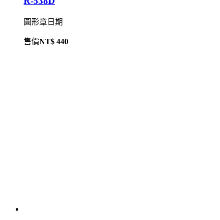
R-538D
圓形章日期
售價
NT$ 440