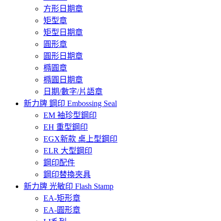
方形日期章
矩型章
矩型日期章
圓形章
圓形日期章
橢圓章
橢圓日期章
日期/數字/片語章
新力牌 鋼印 Embossing Seal
EM 袖珍型鋼印
EH 重型鋼印
EGX新款 桌上型鋼印
ELR 大型鋼印
鋼印配件
鋼印替換夾具
新力牌 光敏印 Flash Stamp
EA-矩形章
EA-圓形章