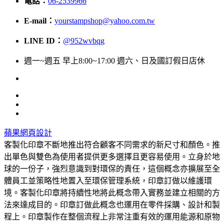
電話：
06-2539966
E-mail：
yourstampshop@yahoo.com.tw
LINE ID：
@952wvbqg
週一~週五 早上8:00~17:00 週六、日及國訂假日店休
蘋果網頁設計
客製化印章不斷地推出符合顧客不同需求的新尺寸和顏色。推
出單色與雙色為使用者提供更多選擇且更容易使用。立身於地
球的一份子，強烈意識到對環保的責任，這個概念亦擴展至全
體員工並策略性地置入至環保管理系統，印章訂做以維護環
境。客製化印章將持續性地將此概念帶入實務並建立相關的方
法來達成目的。印章訂做此概念也運用在零件採購、設計和製
程上。印章製作在整個流程上非常注重有效的運用能源和原物