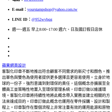
E-mail：
yourstampshop@yahoo.com.tw
LINE ID：
@952wvbqg
週一~週五 早上8:00~17:00 週六、日及國訂假日店休
蘋果網頁設計
客製化印章不斷地推出符合顧客不同需求的新尺寸和顏色。推
出單色與雙色為使用者提供更多選擇且更容易使用。立身於地
球的一份子，強烈意識到對環保的責任，這個概念亦擴展至全
體員工並策略性地置入至環保管理系統，印章訂做以維護環
境。客製化印章將持續性地將此概念帶入實務並建立相關的方
法來達成目的。印章訂做此概念也運用在零件採購、設計和製
程上。印章製作在整個流程上非常注重有效的運用能源和原物