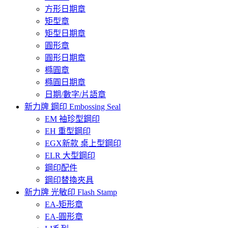
方形日期章
矩型章
矩型日期章
圓形章
圓形日期章
橢圓章
橢圓日期章
日期/數字/片語章
新力牌 鋼印 Embossing Seal
EM 袖珍型鋼印
EH 重型鋼印
EGX新款 桌上型鋼印
ELR 大型鋼印
鋼印配件
鋼印替換夾具
新力牌 光敏印 Flash Stamp
EA-矩形章
EA-圓形章