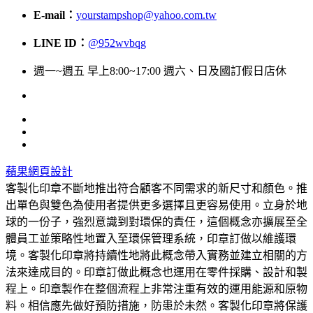
E-mail：
yourstampshop@yahoo.com.tw
LINE ID：
@952wvbqg
週一~週五 早上8:00~17:00 週六、日及國訂假日店休
蘋果網頁設計
客製化印章不斷地推出符合顧客不同需求的新尺寸和顏色。推
出單色與雙色為使用者提供更多選擇且更容易使用。立身於地
球的一份子，強烈意識到對環保的責任，這個概念亦擴展至全
體員工並策略性地置入至環保管理系統，印章訂做以維護環
境。客製化印章將持續性地將此概念帶入實務並建立相關的方
法來達成目的。印章訂做此概念也運用在零件採購、設計和製
程上。印章製作在整個流程上非常注重有效的運用能源和原物
料。相信應先做好預防措施，防患於未然。客製化印章將保護