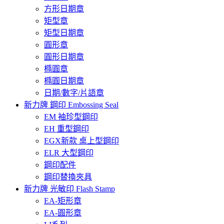
方形日期章
矩型章
矩型日期章
圓形章
圓形日期章
橢圓章
橢圓日期章
日期/數字/片語章
新力牌 鋼印 Embossing Seal
EM 袖珍型鋼印
EH 重型鋼印
EGX新款 桌上型鋼印
ELR 大型鋼印
鋼印配件
鋼印替換夾具
新力牌 光敏印 Flash Stamp
EA-矩形章
EA-圓形章