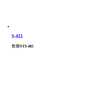
S-421
售價
NT$ 485