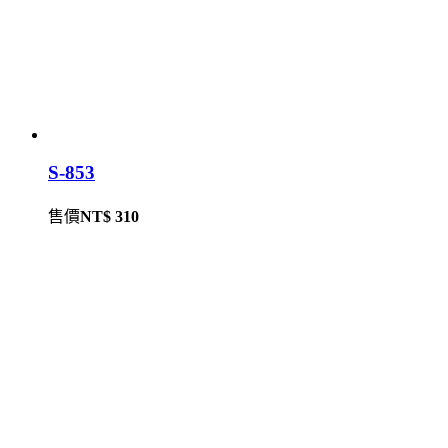
S-853
售價
NT$ 310