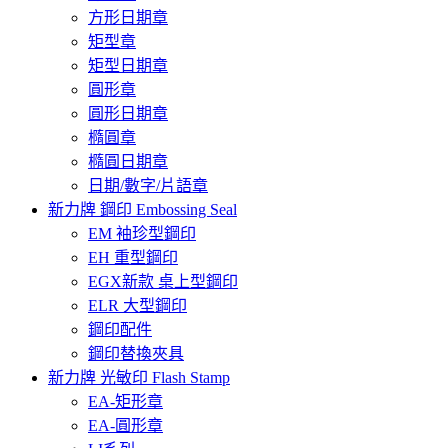
方形日期章
矩型章
矩型日期章
圓形章
圓形日期章
橢圓章
橢圓日期章
日期/數字/片語章
新力牌 鋼印 Embossing Seal
EM 袖珍型鋼印
EH 重型鋼印
EGX新款 桌上型鋼印
ELR 大型鋼印
鋼印配件
鋼印替換夾具
新力牌 光敏印 Flash Stamp
EA-矩形章
EA-圓形章