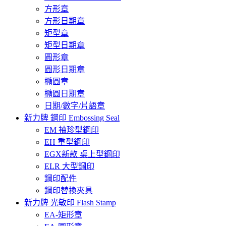
方形章
方形日期章
矩型章
矩型日期章
圓形章
圓形日期章
橢圓章
橢圓日期章
日期/數字/片語章
新力牌 鋼印 Embossing Seal
EM 袖珍型鋼印
EH 重型鋼印
EGX新款 桌上型鋼印
ELR 大型鋼印
鋼印配件
鋼印替換夾具
新力牌 光敏印 Flash Stamp
EA-矩形章