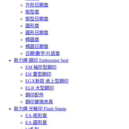
方形日期章
矩型章
矩型日期章
圓形章
圓形日期章
橢圓章
橢圓日期章
日期/數字/片語章
新力牌 鋼印 Embossing Seal
EM 袖珍型鋼印
EH 重型鋼印
EGX新款 桌上型鋼印
ELR 大型鋼印
鋼印配件
鋼印替換夾具
新力牌 光敏印 Flash Stamp
EA-矩形章
EA-圓形章