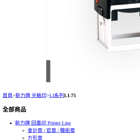
首頁
>
新力牌 光敏印
>
LI系列
LI-75
全部商品
新力牌 回墨印 Printer Line
會計章 / 官章 / 職銜章
方形章